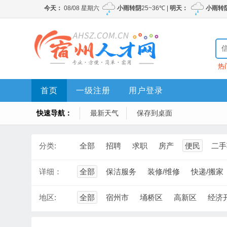
热
首页
一级注册
用户登录
快速导航：
最新天气
保存到桌面
分类:
全部
招聘
求职
房产
便民
二手
详细：
全部
保洁服务
装修/维修
快递/搬家
地区:
全部
宿州市
埇桥区
高新区
经济